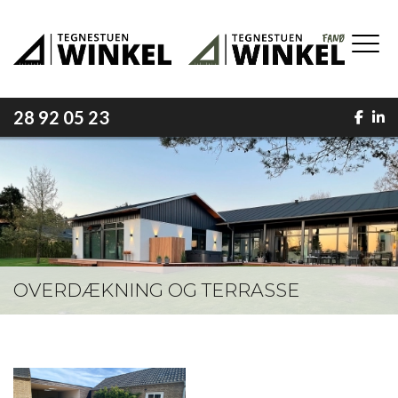
Gå
til
hovedindhold
28 92 05 23
OVERDÆKNING OG TERRASSE