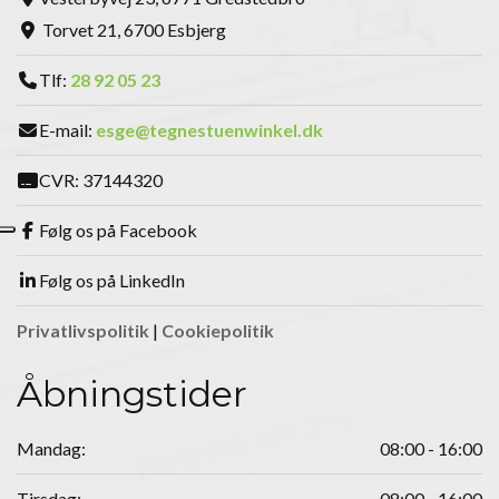
Torvet 21, 6700 Esbjerg
Tlf:
28 92 05 23
E-mail:
esge@tegnestuenwinkel.dk
CVR: 37144320
Følg os på Facebook
Følg os på LinkedIn
Privatlivspolitik
|
Cookiepolitik
Åbningstider
Mandag:
08:00 - 16:00
Tirsdag:
08:00 - 16:00