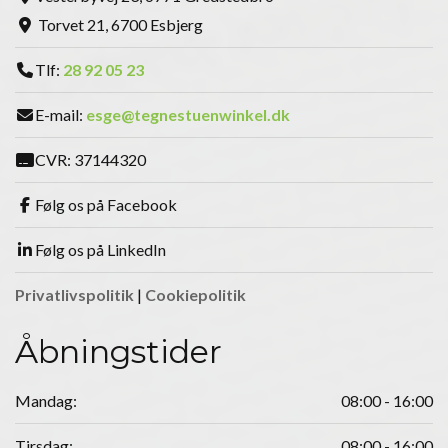
Torvet 21, 6700 Esbjerg
Tlf:
28 92 05 23
E-mail:
esge@tegnestuenwinkel.dk
CVR: 37144320
Følg os på Facebook
Følg os på LinkedIn
Privatlivspolitik
|
Cookiepolitik
Åbningstider
Mandag:
08:00 - 16:00
Tirsdag:
08:00 - 16:00