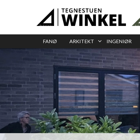
Gå
til
hovedindhold
FANØ
ARKITEKT
INGENIØR