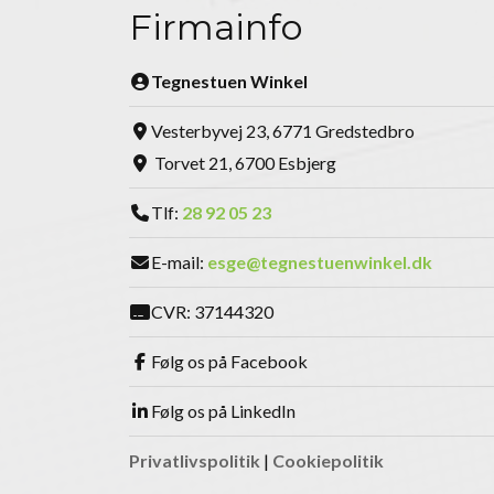
Firmainfo
Tegnestuen Winkel
Vesterbyvej 23, 6771 Gredstedbro
Torvet 21, 6700 Esbjerg
Tlf:
28 92 05 23
E-mail:
esge@tegnestuenwinkel.dk
CVR: 37144320
Følg os på Facebook
Følg os på LinkedIn
Privatlivspolitik
|
Cookiepolitik