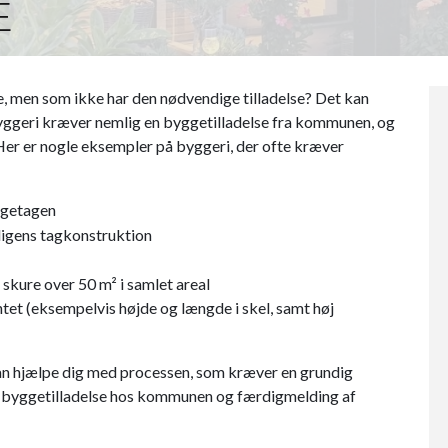
E
e, men som ikke har den nødvendige tilladelse? Det kan
byggeri kræver nemlig en byggetilladelse fra kommunen, og
Her er nogle eksempler på byggeri, der ofte kræver
tagetagen
ligens tagkonstruktion
skure over 50 m² i samlet areal
tet (eksempelvis højde og længde i skel, samt høj
kan hjælpe dig med processen, som kræver en grundig
m byggetilladelse hos kommunen og færdigmelding af