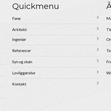
Quickmenu
Å
Fanø
Ma
Arkitekt
Ti
Ingeniør
On
Referencer
To
Syn og skøn
Fr
Lovliggørelse
We
Kontakt