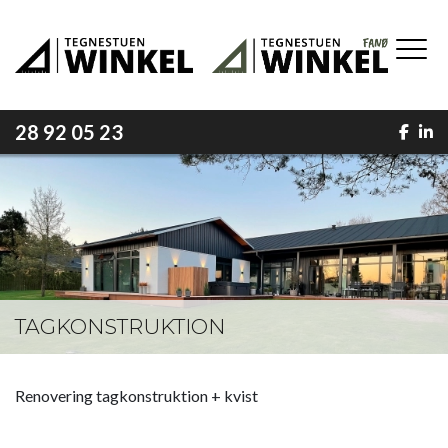
Gå
til
hovedindhold
28 92 05 23
TAGKONSTRUKTION
Renovering tagkonstruktion + kvist