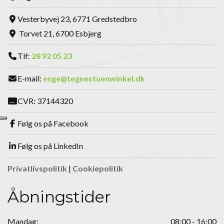
Vesterbyvej 23, 6771 Gredstedbro
Torvet 21, 6700 Esbjerg
Tlf:
28 92 05 23
E-mail:
esge@tegnestuenwinkel.dk
CVR: 37144320
Følg os på Facebook
Følg os på LinkedIn
Privatlivspolitik
|
Cookiepolitik
Åbningstider
Mandag:
08:00 - 16:00